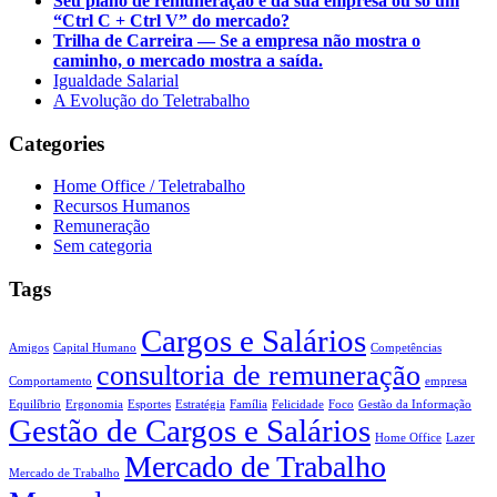
Seu plano de remuneração é da sua empresa ou só um
“Ctrl C + Ctrl V” do mercado?
Trilha de Carreira — Se a empresa não mostra o
caminho, o mercado mostra a saída.
Igualdade Salarial
A Evolução do Teletrabalho
Categories
Home Office / Teletrabalho
Recursos Humanos
Remuneração
Sem categoria
Tags
Cargos e Salários
Amigos
Capital Humano
Competências
consultoria de remuneração
Comportamento
empresa
Equilíbrio
Ergonomia
Esportes
Estratégia
Família
Felicidade
Foco
Gestão da Informação
Gestão de Cargos e Salários
Home Office
Lazer
Mercado de Trabalho
Mercado de Trabalho