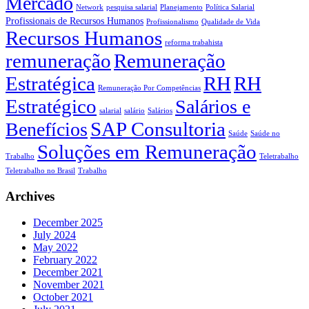
Mercado
Network
pesquisa salarial
Planejamento
Política Salarial
Profissionais de Recursos Humanos
Profissionalismo
Qualidade de Vida
Recursos Humanos
reforma trabahista
remuneração
Remuneração
Estratégica
RH
RH
Remuneração Por Competências
Estratégico
Salários e
salarial
salário
Salários
SAP Consultoria
Benefícios
Saúde
Saúde no
Soluções em Remuneração
Trabalho
Teletrabalho
Teletrabalho no Brasil
Trabalho
Archives
December 2025
July 2024
May 2022
February 2022
December 2021
November 2021
October 2021