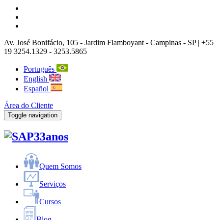
Av. José Bonifácio, 105
- Jardim Flamboyant -
Campinas
-
SP |
+55
19 3254.1329 - 3253.5865
Português
English
Español
Área do Cliente
Toggle navigation
33anos
Quem Somos
Serviços
Cursos
Blog