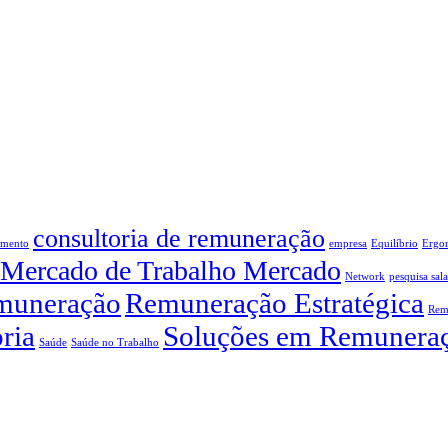
consultoria de remuneração
amento
empresa
Equilíbrio
Ergo
Mercado de Trabalho Mercado
Network
pesquisa sala
muneração
Remuneração Estratégica
Rem
ria
Soluções em Remunera
Saúde
Saúde no Trabalho