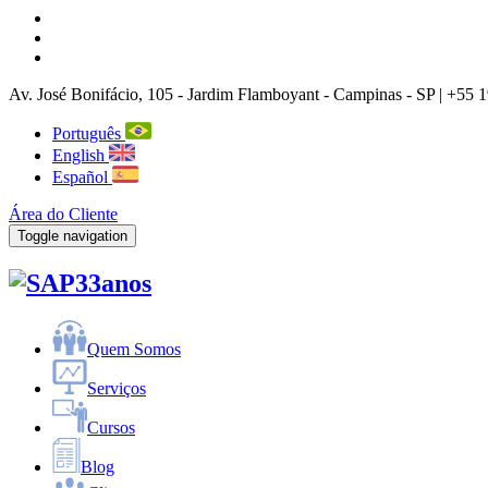
Av. José Bonifácio, 105
- Jardim Flamboyant -
Campinas
-
SP |
+55 1
Português
English
Español
Área do Cliente
Toggle navigation
33anos
Quem Somos
Serviços
Cursos
Blog