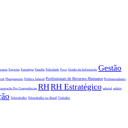
Gestão
nomia
Esportes
Estratégia
Família
Felicidade
Foco
Gestão da Informação
Profissionais de Recursos Humanos
rial
Planejamento
Política Salarial
Profissionalismo
RH
RH Estratégico
uneração Por Competências
salarial
salário
ção
Teletrabalho
Teletrabalho no Brasil
Trabalho