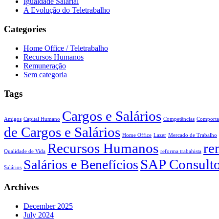
Igualdade Salarial
A Evolução do Teletrabalho
Categories
Home Office / Teletrabalho
Recursos Humanos
Remuneração
Sem categoria
Tags
Cargos e Salários
Amigos
Capital Humano
Competências
Comport
de Cargos e Salários
Home Office
Lazer
Mercado de Trabalho
Recursos Humanos
re
Qualidade de Vida
reforma trabahista
SAP Consulto
Salários e Benefícios
Salários
Archives
December 2025
July 2024