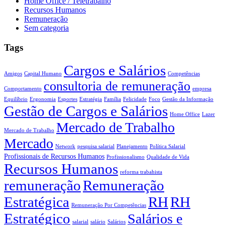
Home Office / Teletrabalho
Recursos Humanos
Remuneração
Sem categoria
Tags
Cargos e Salários
Amigos
Capital Humano
Competências
consultoria de remuneração
Comportamento
empresa
Equilíbrio
Ergonomia
Esportes
Estratégia
Família
Felicidade
Foco
Gestão da Informação
Gestão de Cargos e Salários
Home Office
Lazer
Mercado de Trabalho
Mercado de Trabalho
Mercado
Network
pesquisa salarial
Planejamento
Política Salarial
Profissionais de Recursos Humanos
Profissionalismo
Qualidade de Vida
Recursos Humanos
reforma trabahista
remuneração
Remuneração
Estratégica
RH
RH
Remuneração Por Competências
Estratégico
Salários e
salarial
salário
Salários