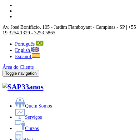
Av. José Bonifácio, 105
- Jardim Flamboyant -
Campinas
-
SP |
+55
19 3254.1329 - 3253.5865
Português
English
Español
Área do Cliente
Toggle navigation
33anos
Quem Somos
Serviços
Cursos
Blog