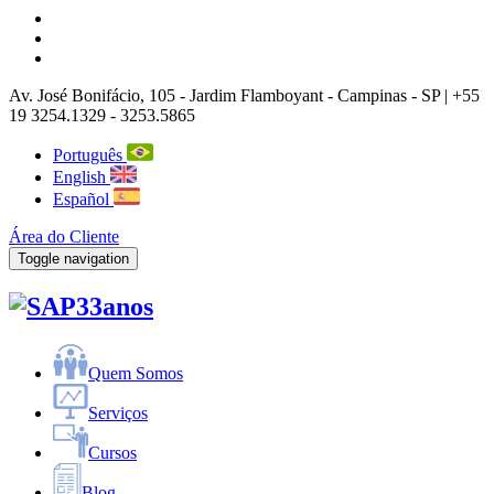
Av. José Bonifácio, 105
- Jardim Flamboyant -
Campinas
-
SP |
+55
19 3254.1329 - 3253.5865
Português
English
Español
Área do Cliente
Toggle navigation
33anos
Quem Somos
Serviços
Cursos
Blog