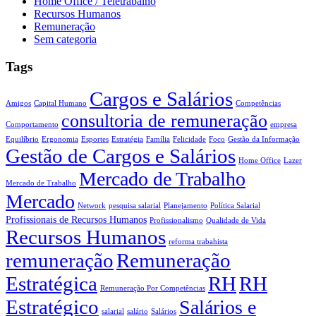
Home Office / Teletrabalho
Recursos Humanos
Remuneração
Sem categoria
Tags
Cargos e Salários
Amigos
Capital Humano
Competências
consultoria de remuneração
Comportamento
empresa
Equilíbrio
Ergonomia
Esportes
Estratégia
Família
Felicidade
Foco
Gestão da Informação
Gestão de Cargos e Salários
Home Office
Lazer
Mercado de Trabalho
Mercado de Trabalho
Mercado
Network
pesquisa salarial
Planejamento
Política Salarial
Profissionais de Recursos Humanos
Profissionalismo
Qualidade de Vida
Recursos Humanos
reforma trabahista
remuneração
Remuneração
Estratégica
RH
RH
Remuneração Por Competências
Estratégico
Salários e
salarial
salário
Salários