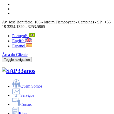
Av. José Bonifácio, 105
- Jardim Flamboyant -
Campinas
-
SP |
+55
19 3254.1329 - 3253.5865
Português
English
Español
Área do Cliente
Toggle navigation
33anos
Quem Somos
Serviços
Cursos
Blog