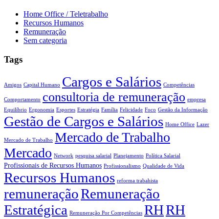
Home Office / Teletrabalho
Recursos Humanos
Remuneração
Sem categoria
Tags
Cargos e Salários
Amigos
Capital Humano
Competências
consultoria de remuneração
Comportamento
empresa
Equilíbrio
Ergonomia
Esportes
Estratégia
Família
Felicidade
Foco
Gestão da Informação
Gestão de Cargos e Salários
Home Office
Lazer
Mercado de Trabalho
Mercado de Trabalho
Mercado
Network
pesquisa salarial
Planejamento
Política Salarial
Profissionais de Recursos Humanos
Profissionalismo
Qualidade de Vida
Recursos Humanos
reforma trabahista
remuneração
Remuneração
Estratégica
RH
RH
Remuneração Por Competências