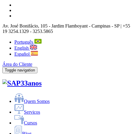
Av. José Bonifácio, 105
- Jardim Flamboyant -
Campinas
-
SP |
+55
19 3254.1329 - 3253.5865
Português
English
Español
Área do Cliente
Toggle navigation
33anos
Quem Somos
Serviços
Cursos
Blog