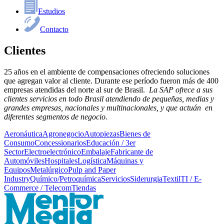
Estudios
Contacto
Clientes
25 años en el ambiente de compensaciones ofreciendo soluciones
que agregan valor al cliente. Durante ese período fueron más de 400
empresas atendidas del norte al sur de Brasil.
La SAP ofrece a sus
clientes servicios en todo Brasil atendiendo de pequeñas, medias y
grandes empresas, nacionales y multinacionales, y que actuán en
diferentes segmentos de negocio.
Aeronáutica
Agronegocio
Autopiezas
Bienes de
Consumo
Concessionarios
Educación / 3er
Sector
Electroelectrónico
Embalaje
Fabricante de
Automóviles
Hospitales
Logística
Máquinas y
Equipos
Metalúrgico
Pulp and Paper
Industry
Químico/Petroquímica
Servicios
Siderurgia
Textil
TI / E-
Commerce / Telecom
Tiendas