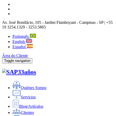
Av. José Bonifácio, 105
- Jardim Flamboyant -
Campinas
-
SP |
+55
19 3254.1329 - 3253.5865
Português
English
Español
Área do Cliente
Toggle navigation
33años
Quiénes Somos
Servicios
Blog/Artículos
Clientes